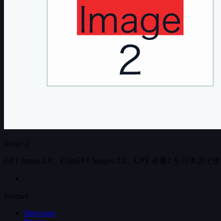
Image 2
GPT Image 2.0、ChatGPT Images 2.0、GPT 画像2 
Product
Showcase