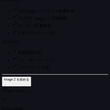
FEATURES
GPT Image 2.0 テキスト画像生成
ChatGPT Images 2.0 画像編集
1K / 2K / 4K 解像度
日本語プロンプト対応
BENEFITS
商用利用可能
ウォーターマークなし
プライベート生成
Image 2 を始める
Best Value
Pro
$24.9
/
month