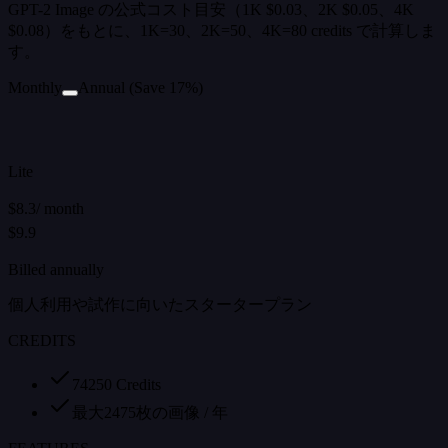
GPT-2 Image の公式コスト目安（1K $0.03、2K $0.05、4K
$0.08）をもとに、1K=30、2K=50、4K=80 credits で計算しま
す。
Monthly
Annual
(Save 17%)
Lite
$8.3
/
month
$9.9
Billed annually
個人利用や試作に向いたスタータープラン
CREDITS
74250 Credits
最大2475枚の画像 / 年