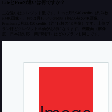
LiteとProの違いは何ですか？
主な違いはクレジット数です。Liteは月5,940 credits（約74枚
の4K画像）、Proは月18,840 credits（約235枚の4K画像）、
Premiumは月33,450 credits（約418枚の4K画像）です。上位プ
ランほどクレジット単価がお得になります。機能面（解像
度・日本語対応・商用利用）はどのプランも同じです。