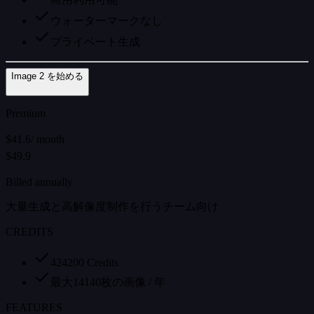
ウォーターマークなし
プライベート生成
Image 2 を始める
Premium
$41.6
/
month
$49.9
Billed annually
大量生成と高解像度制作を行うチーム向け
CREDITS
424200 Credits
最大14140枚の画像 / 年
FEATURES